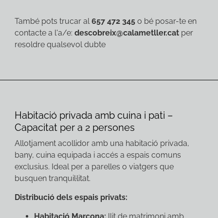
També pots trucar al
657 472 345
o bé posar-te en
contacte a l'a/e:
descobreix@calametller.cat
per
resoldre qualsevol dubte
Habitació privada amb cuina i pati –
Capacitat per a 2 persones
Allotjament acollidor amb una habitació privada,
bany, cuina equipada i accés a espais comuns
exclusius. Ideal per a parelles o viatgers que
busquen tranquil·litat.
Distribució dels espais privats:
Habitació Marcona:
llit de matrimoni amb