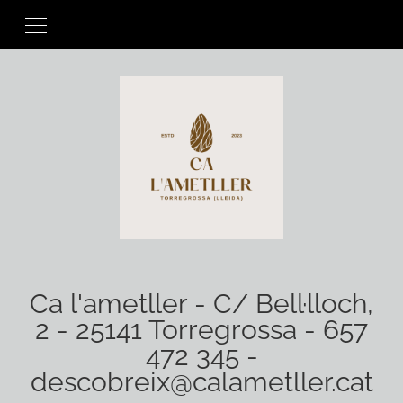
Ca l'ametller - C/ Bell·lloch,
2 - 25141 Torregrossa - 657
472 345 -
descobreix@calametller.cat