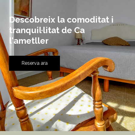
Descobreix la comoditat i
tranquil·litat de Ca
l'ametller
Reserva ara